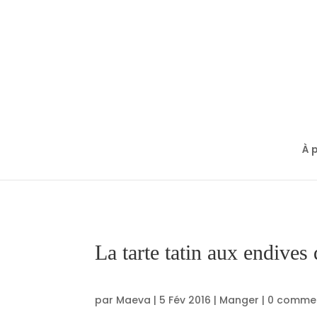
À 
La tarte tatin aux endives
par
Maeva
|
5 Fév 2016
|
Manger
|
0 commen