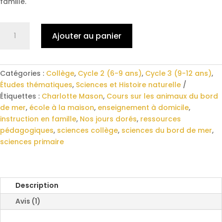
famille.
quantité
Ajouter au panier
de
La
faune
et
Catégories :
Collège
,
Cycle 2 (6-9 ans)
,
Cycle 3 (9-12 ans)
,
la
Études thématiques
,
Sciences et Histoire naturelle
flore
Étiquettes :
Charlotte Mason
,
Cours sur les animaux du bord
du
de mer
,
école à la maison
,
enseignement à domicile
,
bord
instruction en famille
,
Nos jours dorés
,
ressources
de
pédagogiques
,
sciences collège
,
sciences du bord de mer
,
mer
sciences primaire
Description
Avis (1)