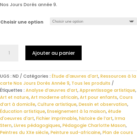
€12,00
Nos Jours Dorés année 9.
Choisir une option
quantité
Ajouter au panier
de
Irma
Stern
:
UGS :
ND
Catégories :
Étude d'œuvres d'art
,
Ressources à la
étude
carte Nos Jours Dorés Année 9
,
Tous les produits
d’œuvres
Étiquettes :
Analyse d’œuvres d’art
,
Apprentissage artistique
,
d’art
Art et nature
,
Art moderne africain
,
Art pour enfants
,
Cours
d’art à domicile
,
Culture artistique
,
Dessin et observation
,
Éducation artistique
,
Enseignement à la maison
,
étude
d'oeuvres d'art
,
Fichier imprimable
,
histoire de l’art
,
Irma
Stern
,
Livres pédagogiques
,
Pédagogie Charlotte Mason
,
Peintres du XXe siècle
,
Peinture sud-africaine
,
Plan de cours