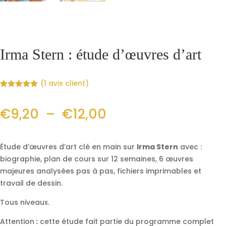
Irma Stern : étude d’œuvres d’art
(
1
avis client)
Noté
5.00
sur 5
Plage
basé sur
€
9,20
–
€
12,00
notation
client
de
Étude d’œuvres d’art clé en main sur
Irma Stern
avec :
prix :
biographie, plan de cours sur 12 semaines, 6 œuvres
majeures analysées pas à pas, fichiers imprimables et
€9,20
travail de dessin.
à
Tous niveaux.
Attention
:
cette étude fait partie du programme complet