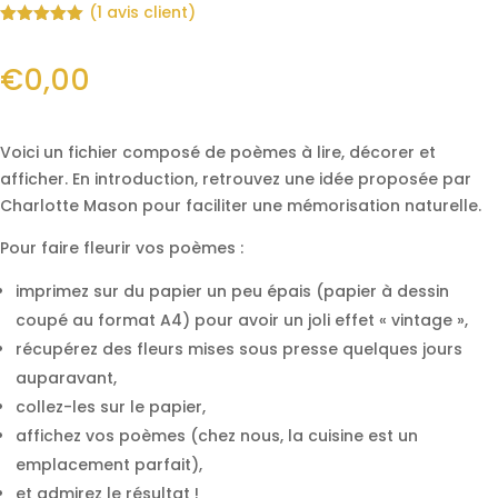
(
1
avis client)
Noté
5.00
sur 5
basé sur
€
0,00
notation
client
Voici un fichier composé de poèmes à lire, décorer et
afficher. En introduction, retrouvez une idée proposée par
Charlotte Mason pour faciliter une mémorisation naturelle.
Pour faire fleurir vos poèmes :
imprimez sur du papier un peu épais (papier à dessin
coupé au format A4) pour avoir un joli effet « vintage »,
récupérez des fleurs mises sous presse quelques jours
auparavant,
collez-les sur le papier,
affichez vos poèmes (chez nous, la cuisine est un
emplacement parfait),
et admirez le résultat !