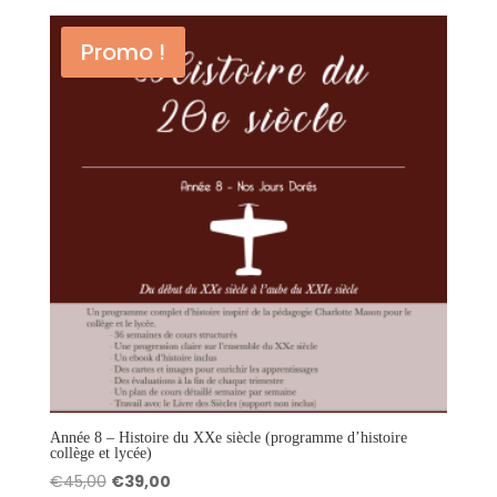
Promo !
Année 8 – Histoire du XXe siècle (programme d’histoire
collège et lycée)
Le
Le
€
45,00
€
39,00