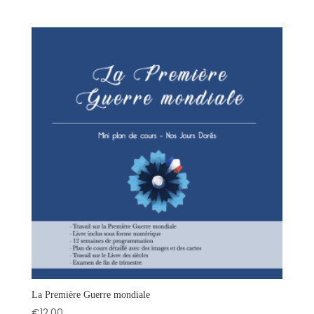
prix
prix
initial
actuel
était :
est :
€45,00.
€39,00.
La Première Guerre mondiale
€
12,00