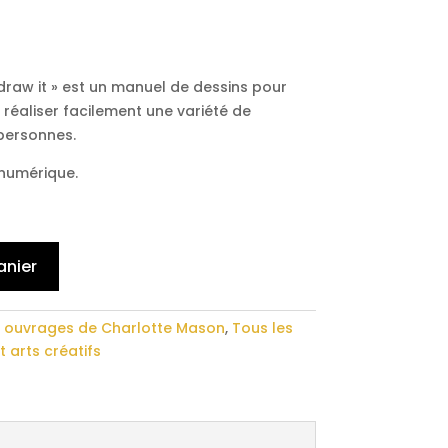
raw it » est un manuel de dessins pour
e réaliser facilement une variété de
personnes.
numérique.
anier
et ouvrages de Charlotte Mason
,
Tous les
 arts créatifs