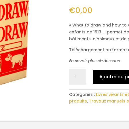
sur 5
basé sur
€
0,00
notations
client
« What to draw and how to d
enfants de 1913. Il permet d
bâtiments, d’animaux et de 
Téléchargement au format 
En savoir plus ci-dessous.
quantité
Ajouter au p
de
What
to
Catégories :
Livres vivants 
draw
produits
,
Travaux manuels et
and
how
to
draw