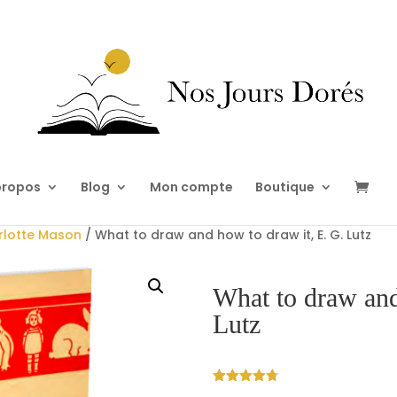
propos
Blog
Mon compte
Boutique
arlotte Mason
/ What to draw and how to draw it, E. G. Lutz
What to draw and
Lutz
Noté
4.67