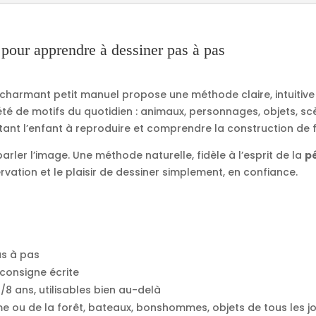
it,
E.
G.
 pour apprendre à dessiner pas à pas
Lutz
ce charmant petit manuel propose une méthode claire, intuitiv
é de motifs du quotidien : animaux, personnages, objets, scè
itant l’enfant à reproduire et comprendre la construction de 
arler l’image. Une méthode naturelle, fidèle à l’esprit de la
p
rvation et le plaisir de dessiner simplement, en confiance.
as à pas
 consigne écrite
/8 ans, utilisables bien au-delà
rme ou de la forêt, bateaux, bonshommes, objets de tous les j