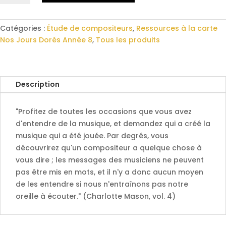
Antonio
Vivaldi
:
Catégories :
Étude de compositeurs
,
Ressources à la carte
étude
Nos Jours Dorés Année 8
,
Tous les produits
de
compositeur
Description
"Profitez de toutes les occasions que vous avez
d'entendre de la musique, et demandez qui a créé la
musique qui a été jouée. Par degrés, vous
découvrirez qu'un compositeur a quelque chose à
vous dire ; les messages des musiciens ne peuvent
pas être mis en mots, et il n'y a donc aucun moyen
de les entendre si nous n'entraînons pas notre
oreille à écouter." (Charlotte Mason, vol. 4)