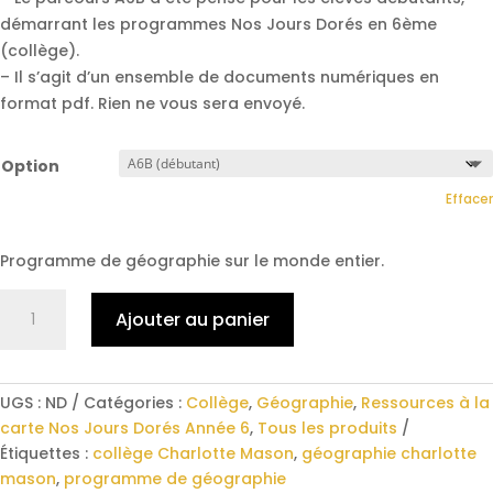
démarrant les programmes Nos Jours Dorés en 6ème
(collège).
– Il s’agit d’un ensemble de documents numériques en
format pdf. Rien ne vous sera envoyé.
Option
Effacer
Programme de géographie sur le monde entier.
quantité
Ajouter au panier
de
Années
6/6B
–
UGS :
ND
Catégories :
Collège
,
Géographie
,
Ressources à la
Géographie
carte Nos Jours Dorés Année 6
,
Tous les produits
Étiquettes :
collège Charlotte Mason
,
géographie charlotte
mason
,
programme de géographie